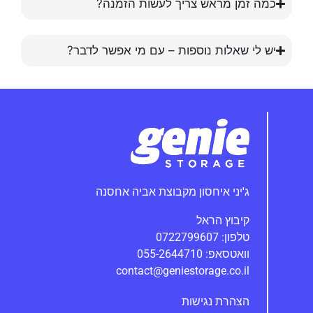
כמה זמן מראש צריך לעשות הזמנה?
יש לי שאלות נוספות – עם מי אפשר לדבר?
ג'יני‭ ‬איחסון‭ ‬מקבוצת‭ ‬אביה אחסנה
קיבוץ הראל
טלפון: 0722799607
וואטסאפ: 055-2644710
contact@geniestorage.co.il
הצהרת נגישות