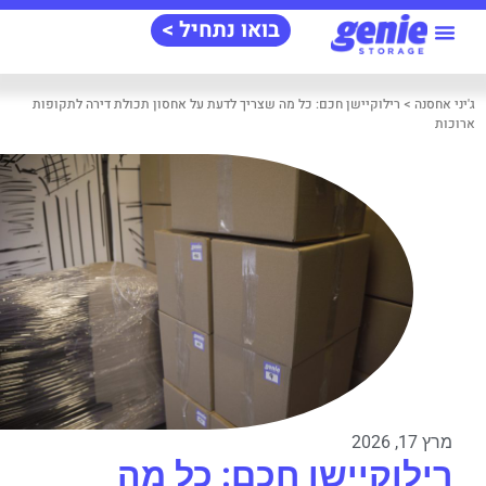
בואו נתחיל >
מידע‭ ‬שימושי
אודות‭ ‬ג'יני‭
שאלות‭ ‬ותשובות
ג'יני‭ ‬אחסנה
>
רילוקיישן חכם: כל מה שצריך לדעת על אחסון תכולת דירה לתקופות
ארוכות
מרץ 17, 2026
רילוקיישן חכם: כל מה