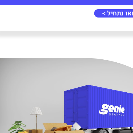
או נתחיל >