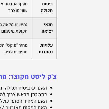
ביטוח
סעיף המכסה אש,
תכולה
שווי מוצהר
תנאי
גמישות מלאה במ
יציאה
תקופת מינימום של 30
עלויות
מחיר "פיקס" הכו
נסתרות
חופשית לציוד
צ'ק ליסט מקוצר: מ
האם יש ביטוח תכולה ו
כמה זמן מראש צריך להוד
האם המחיר הסופי כולל מ
האם המקום מאובטח 24/7 באמצעות מצלמות, שומר או מוקד אלקטרוני?