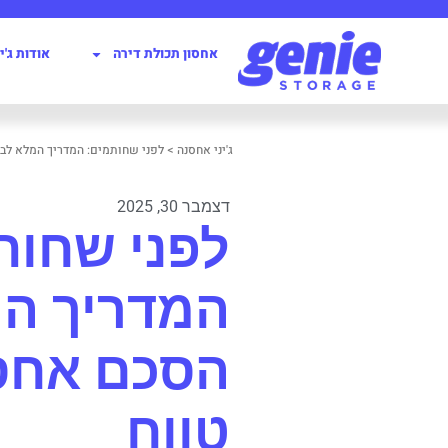
אחסון תכולת דירה
אודות‭ ‬ג'יני‭
ג'יני‭ ‬אחסנה
>
לפני שחותמים: המדריך המלא לב
דצמבר 30, 2025
לפני שחות
המדריך ה
הסכם אחס
טווח