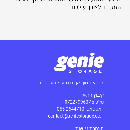
הזמנים ולצורך שלכם.
ג'יני‭ ‬איחסון‭ ‬מקבוצת‭ ‬אביה אחסנה
קיבוץ הראל
טלפון: 0722799607
וואטסאפ: 055-2644710
contact@geniestorage.co.il
הצהרת נגישות