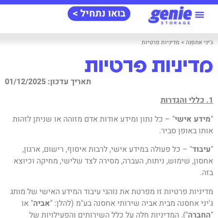
בואו נתחיל >
מידע‭ ‬שימושי
אודות‭ ‬ג'יני‭
שאלות‭ ‬ותשובות
ג'יני‭ ‬אחסנה
>
מדיניות פרטיות
מדיניות פרטיות
תאריך עדכון: 01/12/2025
1. כללי והגדרות
"
מידע אישי
" – כל נתון ומידע אודות אדם מזוהה או שניתן לזהות
אותו באופן סביר.
"
עיבוד
" – כל פעולה במידע אישי, לרבות איסוף, רישום, ארגון,
אחסון, שימוש, ניתוח, העברה, מסירה לצד שלישי, מחיקה וכיוצא
בזה.
מדיניות פרטיות זו מפרטת את נוהגי עיבוד המידע האישי של מותג
ג'יני אחסנה מבית אביה שירותי אחסנה בע"מ (להלן: "
אביה
" או
"
החברה
"). המדיניות חלה על כלל השירותים והפעילויות של