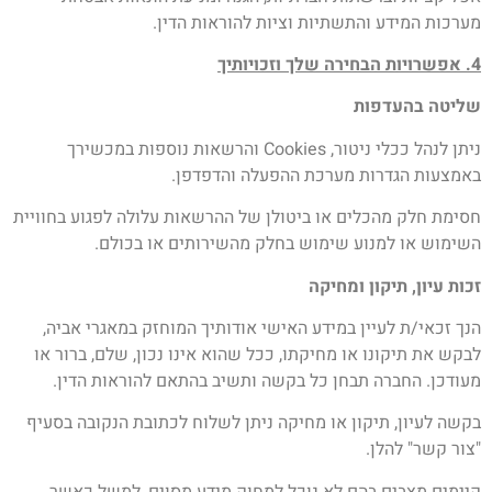
מערכות המידע והתשתיות וציות להוראות הדין.
4. אפשרויות הבחירה שלך וזכויותיך
שליטה בהעדפות
ניתן לנהל ככלי ניטור, Cookies והרשאות נוספות במכשירך
באמצעות הגדרות מערכת ההפעלה והדפדפן.
חסימת חלק מהכלים או ביטולן של ההרשאות עלולה לפגוע בחוויית
השימוש או למנוע שימוש בחלק מהשירותים או בכולם.
זכות עיון, תיקון ומחיקה
הנך זכאי/ת לעיין במידע האישי אודותיך המוחזק במאגרי אביה,
לבקש את תיקונו או מחיקתו, ככל שהוא אינו נכון, שלם, ברור או
מעודכן. החברה תבחן כל בקשה ותשיב בהתאם להוראות הדין.
בקשה לעיון, תיקון או מחיקה ניתן לשלוח לכתובת הנקובה בסעיף
"צור קשר" להלן.
קיימים מצבים בהם לא נוכל למחוק מידע מסוים, למשל כאשר