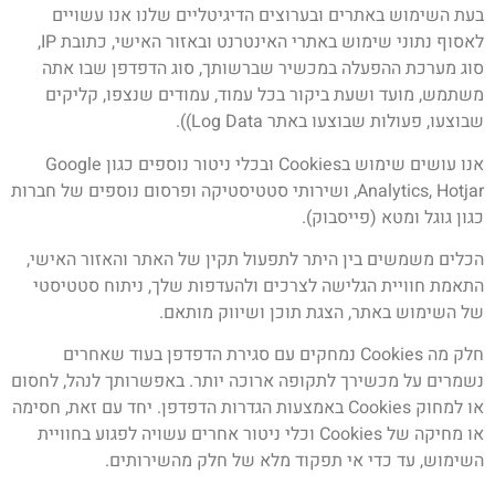
בעת השימוש באתרים ובערוצים הדיגיטליים שלנו אנו עשויים
לאסוף נתוני שימוש באתרי האינטרנט ובאזור האישי, כתובת IP,
סוג מערכת ההפעלה במכשיר שברשותך, סוג הדפדפן שבו אתה
משתמש, מועד ושעת ביקור בכל עמוד, עמודים שנצפו, קליקים
שבוצעו, פעולות שבוצעו באתר Log Data)).
אנו עושים שימוש בCookies ובכלי ניטור נוספים כגון Google
Analytics, Hotjar, ושירותי סטטיסטיקה ופרסום נוספים של חברות
כגון גוגל ומטא (פייסבוק).
הכלים משמשים בין היתר לתפעול תקין של האתר והאזור האישי,
התאמת חוויית הגלישה לצרכים ולהעדפות שלך, ניתוח סטטיסטי
של השימוש באתר, הצגת תוכן ושיווק מותאם.
חלק מה Cookies נמחקים עם סגירת הדפדפן בעוד שאחרים
נשמרים על מכשירך לתקופה ארוכה יותר. באפשרותך לנהל, לחסום
או למחוק Cookies באמצעות הגדרות הדפדפן. יחד עם זאת, חסימה
או מחיקה של Cookies וכלי ניטור אחרים עשויה לפגוע בחוויית
השימוש, עד כדי אי תפקוד מלא של חלק מהשירותים.