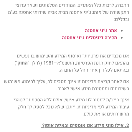
החברה, לרבות כלל האתרים, המוקדים הטלפונים ושאר ערוצי
התקשורת של מותג ג'יני אחסנה מבית אביה שירותי אחסנה בע"מ
ובכללם:
אתר ג'יני אחסנה
מכירה דיגיטלית ג'יני אחסנה
אנו מכבדים את פרטיותך ואיסוף המידע והשימוש בו נעשים
בהתאם לחוק הגנת הפרטיות, התשמ"א–1981 (להלן: "
החוק
")
ובהתאם לכל דין אחר החל על החברה.
אם לאחר קריאת מדיניות זו אינך מסכים לה, עליך להימנע משימוש
בשירותים וממסירת מידע אישי לאביה.
אינך חייב/ת למסור לנו מידע אישי, אולם ללא הסכמתך לנוהגי
עיבוד המידע לפי מדיניות זו, ייתכן שלא נוכל לספק לך חלק
מהשירותים או את כולם.
2. אילו סוגי מידע אנו אוספים ובאיזה אופן?