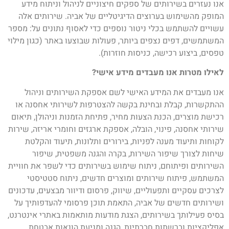
אנו נעזרים בשירותים של ספקים חיצוניים לניהול וניתוח מידע
המופק מהשימוש בערוצים הדיגיטליים של אביה. שירותים אלה
עשויים להשתמש בכלי ניטור נוספים כדי לאסוף נתונים על: מספר
המשתמשים, דפים נצפים ביותר, פעולות שבוצעו באתר (כגון מילוי
טפסים, ביצוע רכישה, כניסות חוזרות).
לאילו מטרות אנו מעבדים מידע אישי?
אנו מעבדים את המידע האישי לשם אספקת השירותים וניהול
ההתקשרות, קבלת ובחינת בקשה להצטרפות לשירותי אחסנה או
רכישת מוצרים, הכנת הצעות מחיר, פתיחת הזמנות וניהולן, תיאום
שירותי אחסנה, פינוי, הובלה, אספקת ארגזים וחומרי אריזה, שירות
לקוחות ותיעוד מענה לפניות, בירורים ותלונות, תיעוד והקלטת
שיחות לצורך שיפור השירות, בקרה והגנה משפטית, שיפור
השירותים ופיתוחם, ניתוח שימוש בשירותים כדי לשפר את חוויית
המשתמש, פיתוח שירותים ומוצרים חדשים, ניתוח סטטיסטי
לצרכים עסקיים ותפעוליים, שיווק, פרסום ודיוור מבצעים, עדכונים
ושירותים חדשים של אביה, התאמת תוכן פרסומי להעדפותיך על
בסיס פעילותך בשירותים, הצגת מודעות מותאמות באתרי אינטרנט,
אפליקציות וברשתות חברתיות, הגנה ומניעת הונאות אבטחת